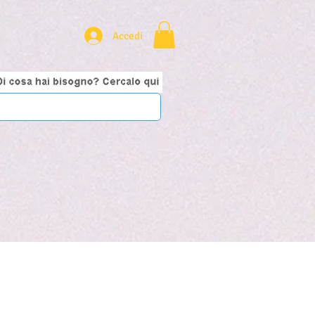
Accedi