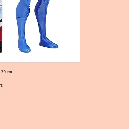
e 30 cm
VC