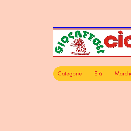
Categorie
Età
March