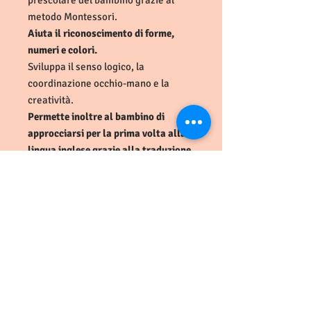
prescolare del bambino grazie al
metodo Montessori.
Aiuta il riconoscimento di forme,
numeri e colori.
Sviluppa il senso logico, la
coordinazione occhio-mano e la
creatività.
Permette inoltre al bambino di
approcciarsi per la prima volta alla
lingua inglese grazie alla traduzione
dei numeri posta al di sotto di
ciascuna figura.
Contenuto della confezione:
-1 tavola
-10 forme
-10 numeri
-10 pioli
-55 anelli impilabil