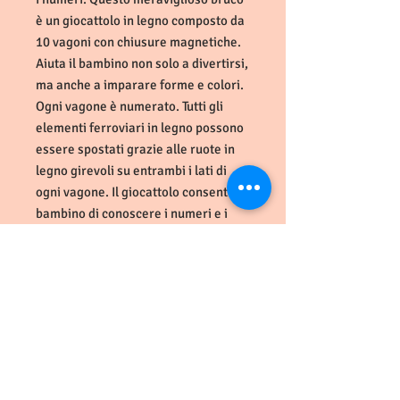
è un giocattolo in legno composto da
10 vagoni con chiusure magnetiche.
Aiuta il bambino non solo a divertirsi,
ma anche a imparare forme e colori.
Ogni vagone è numerato. Tutti gli
elementi ferroviari in legno possono
essere spostati grazie alle ruote in
legno girevoli su entrambi i lati di
ogni vagone. Il giocattolo consente al
bambino di conoscere i numeri e i
colori. Per la produzione del
giocattolo, il produttore seleziona i
migliori tipi di legno e utilizza colori
atossici a base d'acqua. Tutti i
giocattoli CUBIKA sono durevoli,
facili da pulire e sicuri per i bambini.
Prodotto in Europa. Il giocattolo è
destinato a bambini a partire dai 18