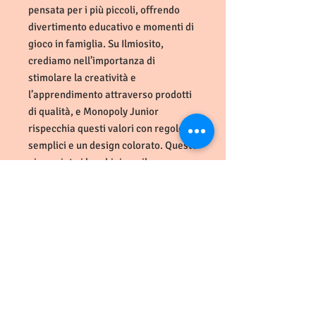
pensata per i più piccoli, offrendo 
divertimento educativo e momenti di 
gioco in famiglia. Su Ilmiosito, 
crediamo nell’importanza di 
stimolare la creatività e 
l’apprendimento attraverso prodotti 
di qualità, e Monopoly Junior 
rispecchia questi valori con regole 
semplici e un design colorato. Questo 
gioco aiuta i bambini a sviluppare 
capacità di calcolo e strategia in 
modo coinvolgente e accessibile. 
Scopri come traduci in italiano il 
divertimento di Monopoly Junior e 
porta a casa un’esperienza ludica 
unica per i tuoi figli. Ilmiosito si 
impegna a offrirti solo prodotti che 
valorizzano il tempo di gioco e 
l’apprendimento dei più giovani.