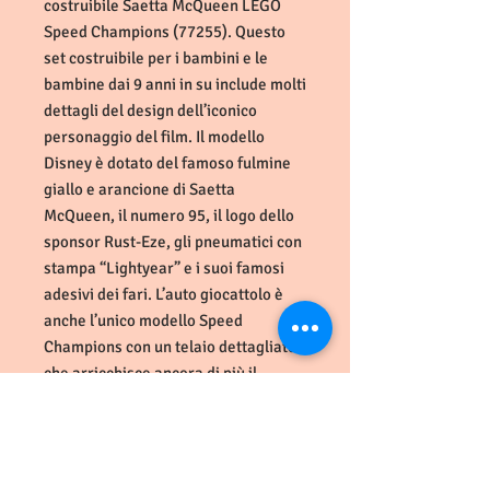
costruibile Saetta McQueen LEGO
Speed Champions (77255). Questo
set costruibile per i bambini e le
bambine dai 9 anni in su include molti
dettagli del design dell’iconico
personaggio del film. Il modello
Disney è dotato del famoso fulmine
giallo e arancione di Saetta
McQueen, il numero 95, il logo dello
sponsor Rust-Eze, gli pneumatici con
stampa “Lightyear” e i suoi famosi
adesivi dei fari. L’auto giocattolo è
anche l’unico modello Speed
Champions con un telaio dettagliato
che arricchisce ancora di più il
divertimento dei bambini. I set LEGO
Speed Champions consentono ai
bambini e ai fan delle auto di
costruire le repliche di una vasta