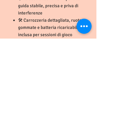
guida stabile, precisa e priva di
interferenze
🛠️ Carrozzeria dettagliata, ruote
gommate e batteria ricaricabile
inclusa per sessioni di gioco
prolungate
👦 Consigliata dai 6 anni in su,
perfetta per gare tra amici
🏠 Ideale per piste casalinghe,
corridoi e spazi esterni lisci
🎁 Regalo perfetto per bambini e
collezionisti che amano la velocità
e le auto da corsa RC