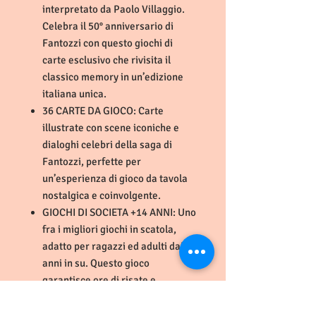
interpretato da Paolo Villaggio.
Celebra il 50° anniversario di
Fantozzi con questo giochi di
carte esclusivo che rivisita il
classico memory in un’edizione
italiana unica.
36 CARTE DA GIOCO: Carte
illustrate con scene iconiche e
dialoghi celebri della saga di
Fantozzi, perfette per
un’esperienza di gioco da tavola
nostalgica e coinvolgente.
GIOCHI DI SOCIETA +14 ANNI: Uno
fra i migliori giochi in scatola,
adatto per ragazzi ed adulti dai 14
anni in su. Questo gioco
garantisce ore di risate e
divertimento per tutta la famiglia.
GIOCHI DA TAVOLA PER 2-5