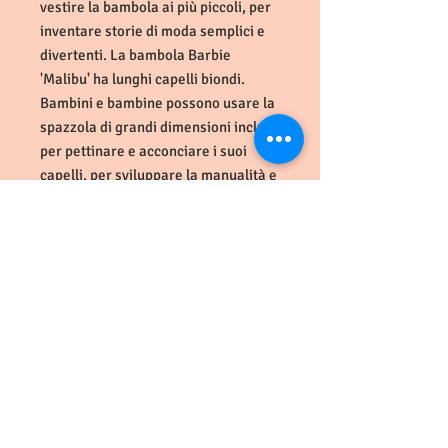
vestire la bambola ai più piccoli, per
inventare storie di moda semplici e
divertenti. La bambola Barbie
'Malibu' ha lunghi capelli biondi.
Bambini e bambine possono usare la
spazzola di grandi dimensioni inclusa
per pettinare e acconciare i suoi
capelli, per sviluppare la manualità e
imparare come prendersi cura di sè!
Include un gattino di peluche
stampato con cui inventare nuove
avventure e far emergere il lato più
affettuoso di bambini e bambine.
Include anche un braccialetto che si
allaccia alle mani della bambola per
consentirle di portare con sé il suo
morbido e soffice gattino! Perfetta
per i bambini in età prescolare, la
linea Barbie My First incoraggia i più