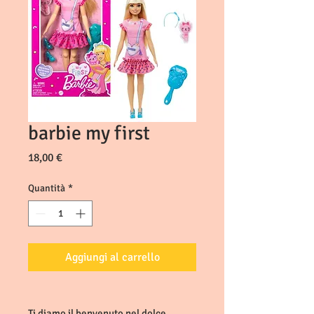
barbie my first
Prezzo
18,00 €
Quantità
*
Aggiungi al carrello
Ti diamo il benvenuto nel dolce